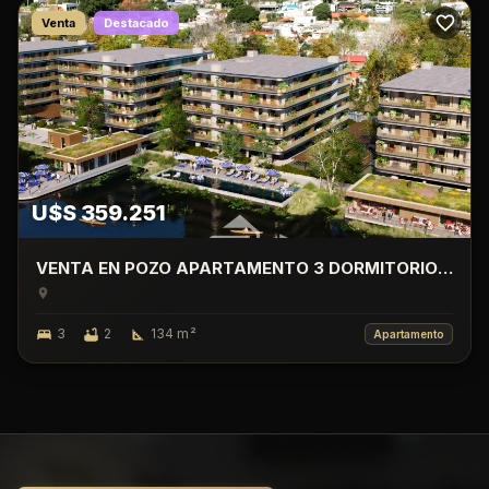
Venta
Destacado
U$S 359.251
VENTA EN POZO APARTAMENTO 3 DORMITORIO
CON TERRAZA, LAGO CALCAGNO, CIUDAD DE LA
COSTA.
3
2
134
m²
Apartamento