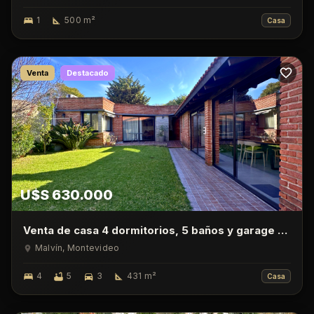
1
500
m²
Casa
Venta
Destacado
U$S 630.000
Venta de casa 4 dormitorios, 5 baños y garage en
Malvin
Malvín
, Montevideo
4
5
3
431
m²
Casa