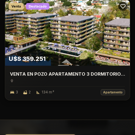
Venta
Destacado
U$S 359.251
VENTA EN POZO APARTAMENTO 3 DORMITORIO
CON TERRAZA, LAGO CALCAGNO, CIUDAD DE LA
COSTA.
3
2
134
m²
Apartamento