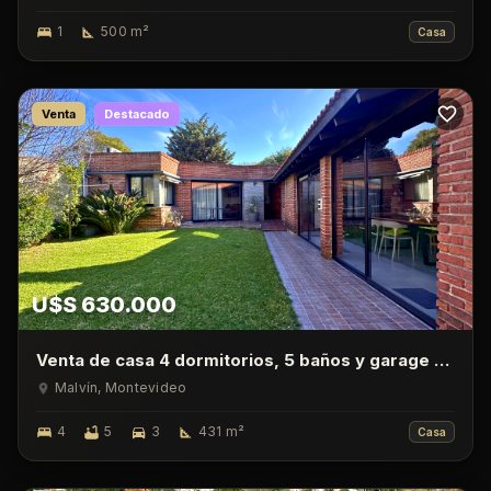
1
500
m²
Casa
Venta
Destacado
U$S 630.000
Venta de casa 4 dormitorios, 5 baños y garage en
Malvin
Malvín
, Montevideo
4
5
3
431
m²
Casa