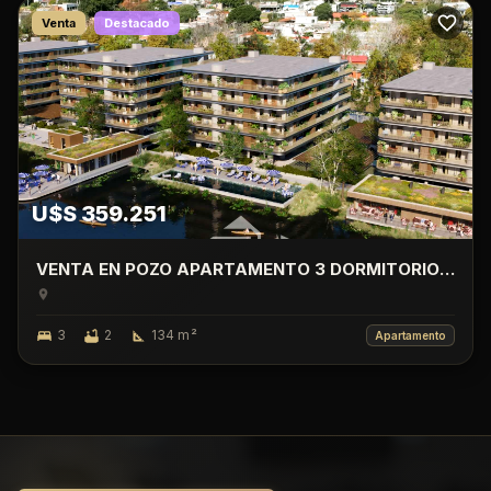
Venta
Destacado
U$S 359.251
VENTA EN POZO APARTAMENTO 3 DORMITORIO
CON TERRAZA, LAGO CALCAGNO, CIUDAD DE LA
COSTA.
3
2
134
m²
Apartamento