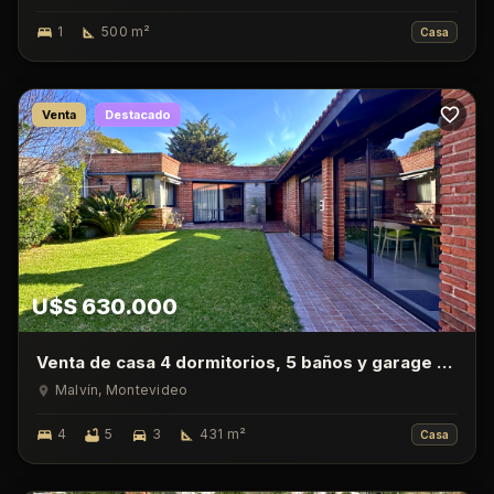
1
500
m²
Casa
Venta
Destacado
U$S 630.000
Venta de casa 4 dormitorios, 5 baños y garage en
Malvin
Malvín
, Montevideo
4
5
3
431
m²
Casa