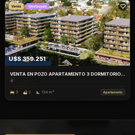
Venta
Destacado
U$S 359.251
VENTA EN POZO APARTAMENTO 3 DORMITORIO
CON TERRAZA, LAGO CALCAGNO, CIUDAD DE LA
COSTA.
3
2
134
m²
Apartamento