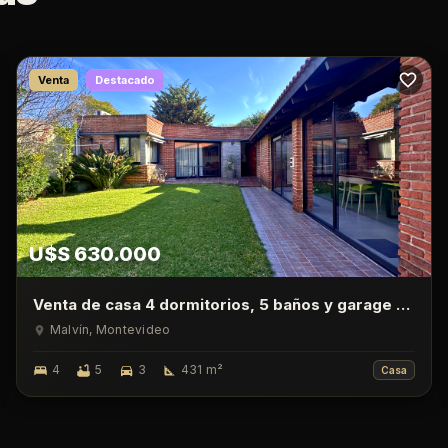
Venta
Destacado
U$S 630.000
Venta de casa 4 dormitorios, 5 baños y garage en
Malvin
Malvín
, Montevideo
4
5
3
431
m²
Casa