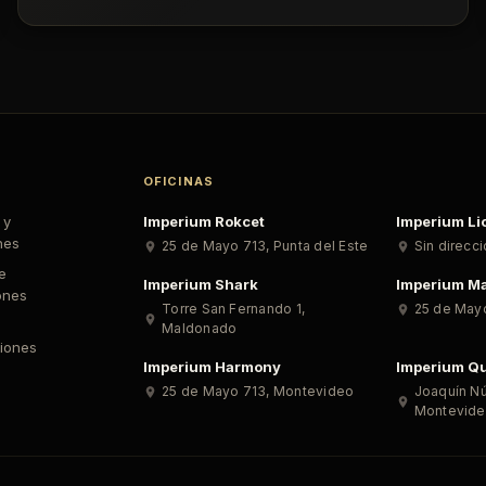
OFICINAS
 y
Imperium Rokcet
Imperium Li
nes
25 de Mayo 713
,
Punta del Este
Sin direcc
de
Imperium Shark
Imperium Ma
ones
Torre San Fernando 1
,
25 de May
Maldonado
iones
Imperium Harmony
Imperium Qu
25 de Mayo 713
,
Montevideo
Joaquín N
Montevid