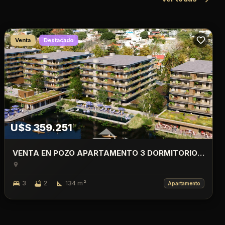
Venta
Destacado
U$S 359.251
VENTA EN POZO APARTAMENTO 3 DORMITORIO
CON TERRAZA, LAGO CALCAGNO, CIUDAD DE LA
COSTA.
3
2
134
m²
Apartamento