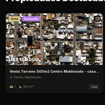
Venta
Destacado
U$S 150.000
Venta Terreno 500m2 Centro Maldonado - casa
de 1 Dormitorio
Centro
, Maldonado
1
500
m²
Casa