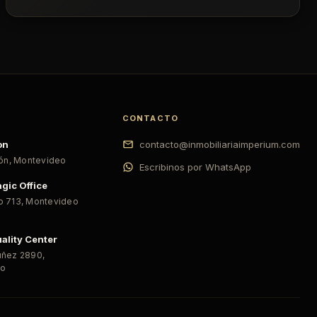
CONTACTO
on
contacto@inmobiliariaimperium.com
ión
,
Montevideo
Escribinos por WhatsApp
gic Office
o 713
,
Montevideo
ality Center
úñez 2890
,
eo