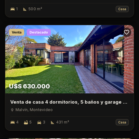
1
500
m²
Casa
Venta
Destacado
U$S 630.000
Venta de casa 4 dormitorios, 5 baños y garage en
Malvin
Malvín
, Montevideo
4
5
3
431
m²
Casa