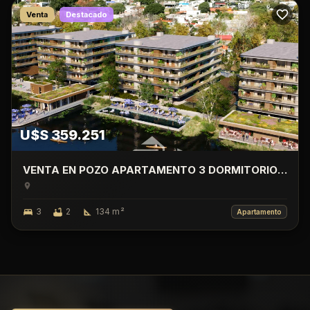
Venta
Destacado
U$S 359.251
VENTA EN POZO APARTAMENTO 3 DORMITORIO
CON TERRAZA, LAGO CALCAGNO, CIUDAD DE LA
COSTA.
3
2
134
m²
Apartamento