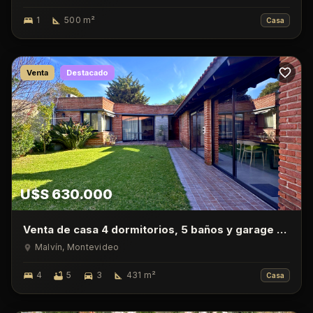
1
500
m²
Casa
Venta
Destacado
U$S 630.000
Venta de casa 4 dormitorios, 5 baños y garage en
Malvin
Malvín
, Montevideo
4
5
3
431
m²
Casa