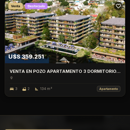
Venta
Destacado
U$S 359.251
VENTA EN POZO APARTAMENTO 3 DORMITORIO
CON TERRAZA, LAGO CALCAGNO, CIUDAD DE LA
COSTA.
3
2
134
m²
Apartamento