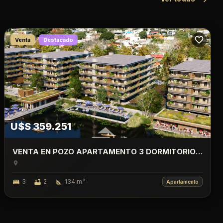
Venta
Destacado
U$S 359.251
VENTA EN POZO APARTAMENTO 3 DORMITORIO
CON TERRAZA, LAGO CALCAGNO, CIUDAD DE LA
COSTA.
3
2
134
m²
Apartamento