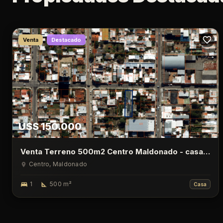
Venta
Destacado
U$S 150.000
Venta Terreno 500m2 Centro Maldonado - casa
de 1 Dormitorio
Centro
, Maldonado
1
500
m²
Casa