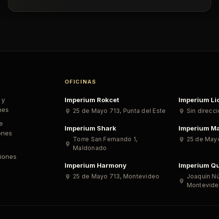
OFICINAS
 y
Imperium Rokcet
Imperium Li
nes
25 de Mayo 713
,
Punta del Este
Sin direcc
de
Imperium Shark
Imperium Ma
ones
Torre San Fernando 1
,
25 de May
Maldonado
iones
Imperium Harmony
Imperium Qu
25 de Mayo 713
,
Montevideo
Joaquín N
Montevid