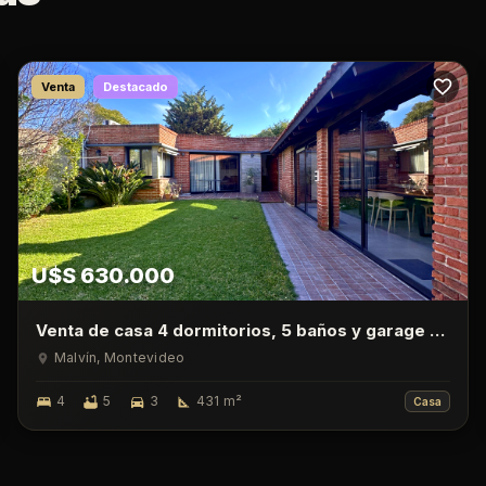
Venta
Destacado
U$S 630.000
Venta de casa 4 dormitorios, 5 baños y garage en
Malvin
Malvín
, Montevideo
4
5
3
431
m²
Casa