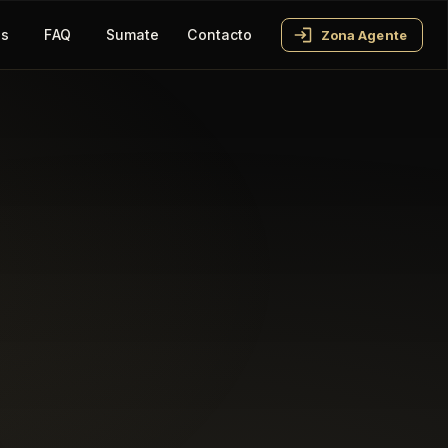
os
FAQ
Sumate
Contacto
Zona Agente
✕