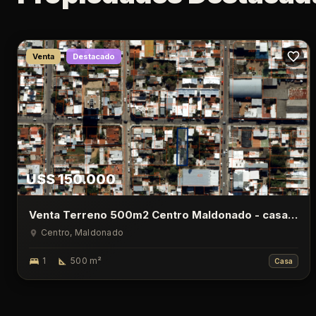
Venta
Destacado
U$S 150.000
Venta Terreno 500m2 Centro Maldonado - casa
de 1 Dormitorio
Centro
, Maldonado
1
500
m²
Casa