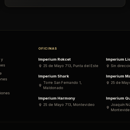
OFICINAS
 y
Imperium Rokcet
Imperium Li
nes
25 de Mayo 713
,
Punta del Este
Sin direcc
de
Imperium Shark
Imperium Ma
ones
Torre San Fernando 1
,
25 de May
Maldonado
iones
Imperium Harmony
Imperium Qu
25 de Mayo 713
,
Montevideo
Joaquín N
Montevid