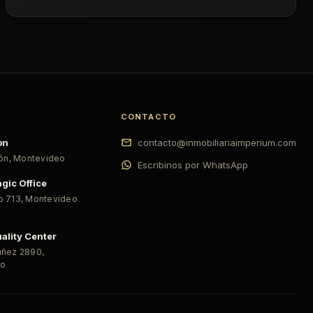
CONTACTO
on
contacto@inmobiliariaimperium.com
ión
,
Montevideo
Escribinos por WhatsApp
gic Office
o 713
,
Montevideo
ality Center
úñez 2890
,
eo