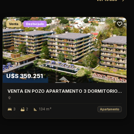
Venta
Destacado
U$S 359.251
VENTA EN POZO APARTAMENTO 3 DORMITORIO
CON TERRAZA, LAGO CALCAGNO, CIUDAD DE LA
COSTA.
3
2
134
m²
Apartamento