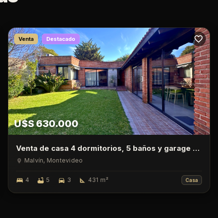
Venta
Destacado
U$S 630.000
Venta de casa 4 dormitorios, 5 baños y garage en
Malvin
Malvín
, Montevideo
4
5
3
431
m²
Casa