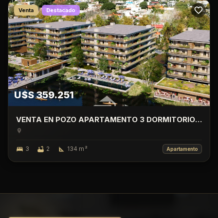
Venta
Destacado
U$S 359.251
VENTA EN POZO APARTAMENTO 3 DORMITORIO
CON TERRAZA, LAGO CALCAGNO, CIUDAD DE LA
COSTA.
3
2
134
m²
Apartamento