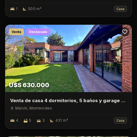
1
500
m²
Casa
Venta
Destacado
U$S 630.000
Venta de casa 4 dormitorios, 5 baños y garage en
Malvin
Malvín
, Montevideo
4
5
3
431
m²
Casa